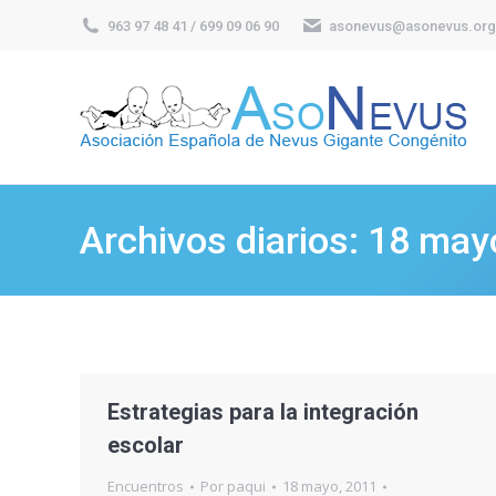
963 97 48 41 / 699 09 06 90
asonevus@asonevus.org
Archivos diarios:
18 may
Estrategias para la integración
escolar
Encuentros
Por
paqui
18 mayo, 2011