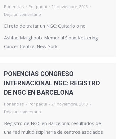
Ponencias
Por
paqui
21 noviembre, 2013
Deja un comentario
El reto de tratar un NGC: Quitarlo o no
Ashfaq Marghoob. Memorial Sloan Kettering
Cancer Centre. New York
PONENCIAS CONGRESO
INTERNACIONAL NGC: REGISTRO
DE NGC EN BARCELONA
Ponencias
Por
paqui
21 noviembre, 2013
Deja un comentario
Registro de NGC en Barcelona: resultados de
una red multidisciplinaria de centros asociados