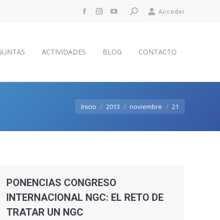
Buscar:
Acceder
Facebook
Instagram
YouTube
GUNTAS
ACTIVIDADES
BLOG
CONTACTO
page
page
page
opens
opens
opens
GUNTAS
ACTIVIDADES
BLOG
CONTACTO
in
in
in
new
new
new
window
window
window
Estás aquí:
Inicio
2013
noviembre
21
PONENCIAS CONGRESO
INTERNACIONAL NGC: EL RETO DE
TRATAR UN NGC