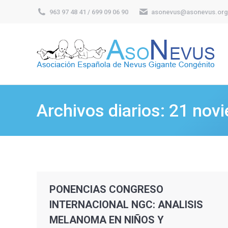
963 97 48 41 / 699 09 06 90
asonevus@asonevus.org
Archivos diarios:
21 novi
PONENCIAS CONGRESO
INTERNACIONAL NGC: ANALISIS
MELANOMA EN NIÑOS Y