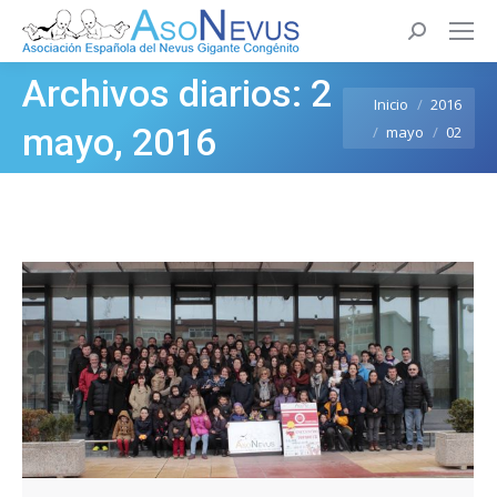
Buscar:
Archivos diarios:
2
Estás aquí:
Inicio
2016
mayo, 2016
mayo
02