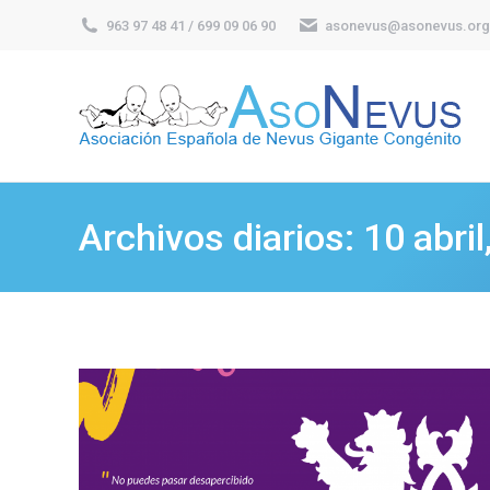
963 97 48 41 / 699 09 06 90
asonevus@asonevus.org
Archivos diarios:
10 abril