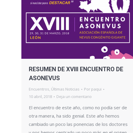
RESUMEN DE XVIII ENCUENTRO DE
ASONEVUS
Encuentros
,
Últimas Noticias
Por
paqui
10 abril, 2018
Deja un comentario
El encuentro de este año, como no podía ser de
otra manera, ha sido genial. Este año hemos
cambiado un poco las ponencias de los doctores
y nos hemos centrado un poco más en el origen