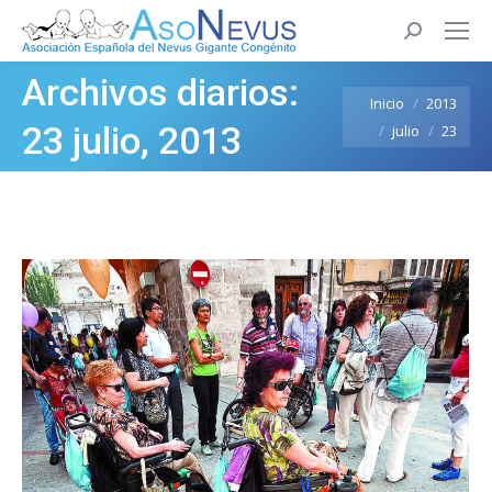
Buscar:
Archivos diarios:
Estás aquí:
Inicio
2013
23 julio, 2013
julio
23