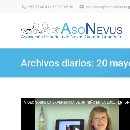
963 97 48 41 / 699 09 06 90
asonevus@asonevus.org
Archivos diarios:
20 may