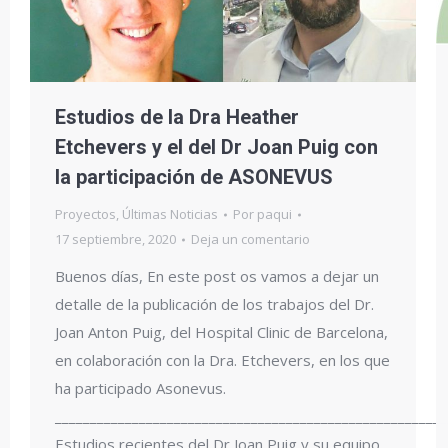
Estudios de la Dra Heather
Etchevers y el del Dr Joan Puig con
la participación de ASONEVUS
Proyectos
,
Últimas Noticias
Por
paqui
17 septiembre, 2020
Deja un comentario
Buenos días, En este post os vamos a dejar un
detalle de la publicación de los trabajos del Dr.
Joan Anton Puig, del Hospital Clinic de Barcelona,
en colaboración con la Dra. Etchevers, en los que
ha participado Asonevus.
________________________________________________________
Estudios recientes del Dr Joan Puig y su equipo