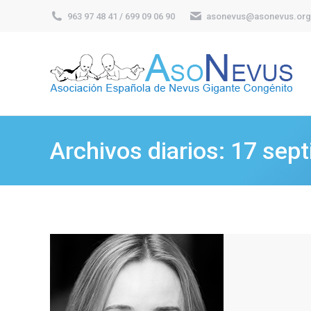
963 97 48 41 / 699 09 06 90
asonevus@asonevus.org
Archivos diarios:
17 sept