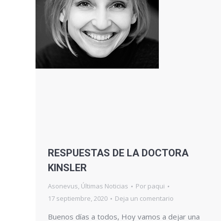
RESPUESTAS DE LA DOCTORA
KINSLER
Asonevus
,
Últimas Noticias
Por
paqui
17 septiembre, 2020
Deja un comentario
Buenos días a todos, Hoy vamos a dejar una