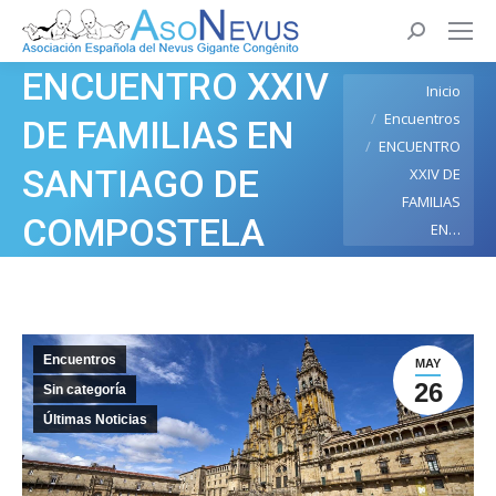
Buscar:
ENCUENTRO XXIV
Estás aquí:
Inicio
Encuentros
DE FAMILIAS EN
ENCUENTRO
SANTIAGO DE
XXIV DE
FAMILIAS
COMPOSTELA
EN…
Encuentros
MAY
26
Sin categoría
Últimas Noticias