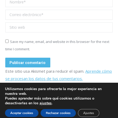
Nombre *
Correo electrónico *
Sitio web
Save my name, email, and website in this browser for the next
time I comment.
Publicar comentario
Este sitio usa Akismet para reducir el spam.
Aprende cómo
se procesan los datos de tus comentarios.
Utilizamos cookies para ofrecerte la mejor experiencia en
nuestra web.
Puedes aprender más sobre qué cookies utilizamos o
desactivarlas en los
ajustes
.
© 2024 ASONEVUS
Aceptar cookies
Rechazar cookies
Ajustes
Info