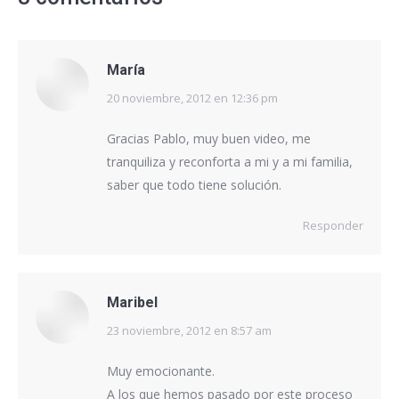
María
20 noviembre, 2012 en 12:36 pm
dice:
Gracias Pablo, muy buen video, me
tranquiliza y reconforta a mi y a mi familia,
saber que todo tiene solución.
Responder
Maribel
23 noviembre, 2012 en 8:57 am
dice:
Muy emocionante.
A los que hemos pasado por este proceso