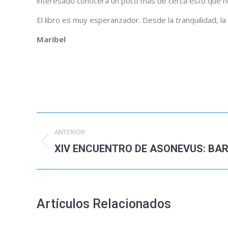
interesado conocerá un poco más de cerca esto que no
El libro es muy esperanzador. Desde la tranquilidad, l
Maribel
Navegación
ANTERIOR
entre
XIV ENCUENTRO DE ASONEVUS: BA
Publicación
anterior:
publicaciones
Artículos Relacionados