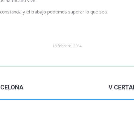
s ha tocado vivir.
a constancia y el trabajo podemos superar lo que sea.
18 febrero, 2014
RCELONA
V CERTA
Publicación
siguiente: