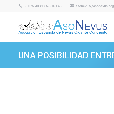
963 97 48 41 / 699 09 06 90
asonevus@asonevus.org
UNA POSIBILIDAD ENTR