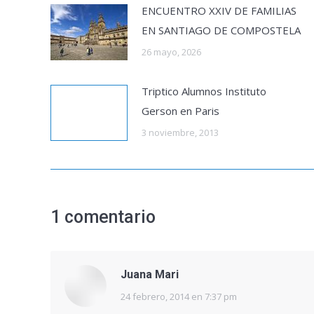
ENCUENTRO XXIV DE FAMILIAS
EN SANTIAGO DE COMPOSTELA
26 mayo, 2026
Triptico Alumnos Instituto
Gerson en Paris
3 noviembre, 2013
1 comentario
Juana Mari
24 febrero, 2014 en 7:37 pm
dice: