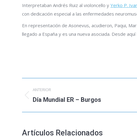
Interpretaban Andrés Ruiz al violoncello y
Yerko P. Iva
con dedicación especial a las enfermedades neuromus
En representación de Asonevus, acudieron, Paqui, Marg
llegado a España y es una nueva asociada. Desde aquí
Navegación
ANTERIOR
entre
Día Mundial ER – Burgos
Publicación
anterior:
publicaciones
Artículos Relacionados