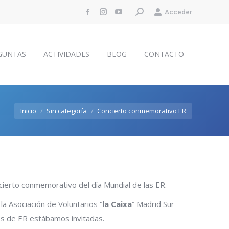
Buscar:
Acceder
Facebook
Instagram
YouTube
GUNTAS
ACTIVIDADES
BLOG
CONTACTO
page
page
page
opens
opens
opens
GUNTAS
ACTIVIDADES
BLOG
CONTACTO
in
in
in
new
new
new
window
window
window
Estás aquí:
Inicio
Sin categoría
Concierto conmemorativo ER
ncierto conmemorativo del día Mundial de las ER.
 la Asociación de Voluntarios “
la Caixa
” Madrid Sur
es de ER estábamos invitadas.