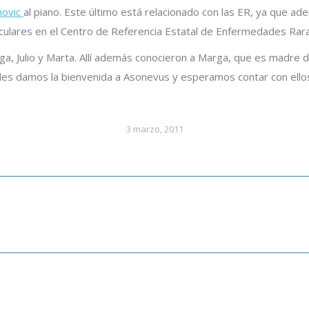
novic
al piano. Este último está relacionado con las ER, ya que 
culares en el Centro de Referencia Estatal de Enfermedades Rar
a, Julio y Marta. Allí además conocieron a Marga, que es madre 
 les damos la bienvenida a Asonevus y esperamos contar con ell
3 marzo, 2011
Publicación
siguiente: