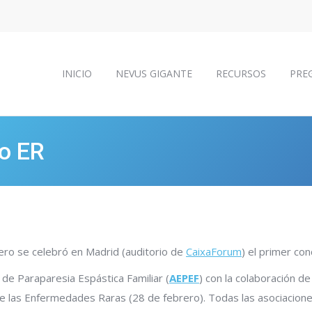
INICIO
NEVUS GIGANTE
RECURSOS
PRE
INICIO
NEVUS GIGANTE
RECURSOS
PRE
o ER
rero se celebró en Madrid (auditorio de
CaixaForum
) el primer co
 de Paraparesia Espástica Familiar (
AEPEF
) con la colaboración de
e las Enfermedades Raras (28 de febrero). Todas las asociacion