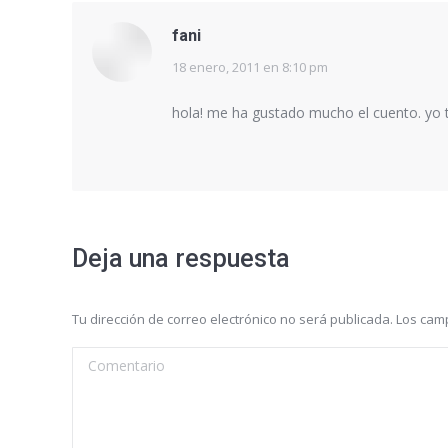
fani
18 enero, 2011 en 8:10 pm
dice:
hola! me ha gustado mucho el cuento. yo t
Deja una respuesta
Tu dirección de correo electrónico no será publicada. Los c
Comentario