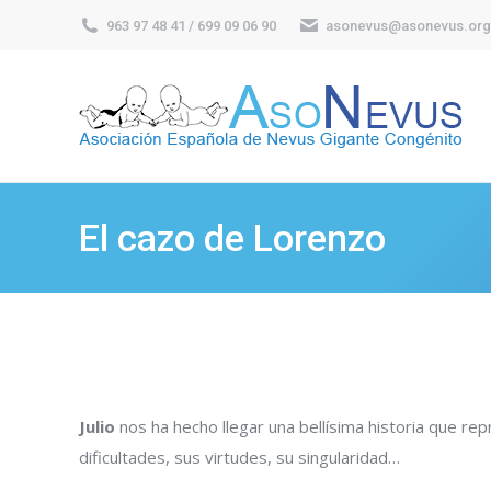
963 97 48 41 / 699 09 06 90
asonevus@asonevus.org
El cazo de Lorenzo
Julio
nos ha hecho llegar una bellísima historia que rep
dificultades, sus virtudes, su singularidad…