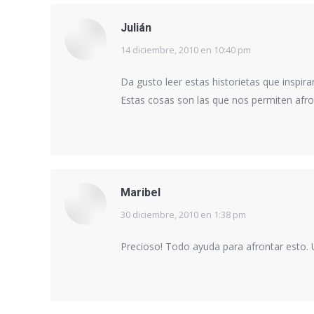
Julián
14 diciembre, 2010 en 10:40 pm
dice:
Da gusto leer estas historietas que inspir
Estas cosas son las que nos permiten afro
Maribel
30 diciembre, 2010 en 1:38 pm
dice:
Precioso! Todo ayuda para afrontar esto. 