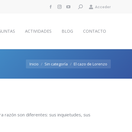
Buscar:
Acceder
Facebook
Instagram
YouTube
GUNTAS
ACTIVIDADES
BLOG
CONTACTO
page
page
page
opens
opens
opens
GUNTAS
ACTIVIDADES
BLOG
CONTACTO
in
in
in
new
new
new
window
window
window
Estás aquí:
Inicio
Sin categoría
El cazo de Lorenzo
tra razón son diferentes: sus inquietudes, sus