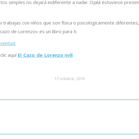
tos simples no dejará indiferente a nadie. Ojalá estuviese presen
si trabajas con niños que son física o psicológicamente diferentes,
 cazo de Lorenzo» es un libro para ti.
Juventud
.
clic aquí
El_Cazo_de_Lorenzo nvll
17 octubre, 2010
Publicación
siguiente: