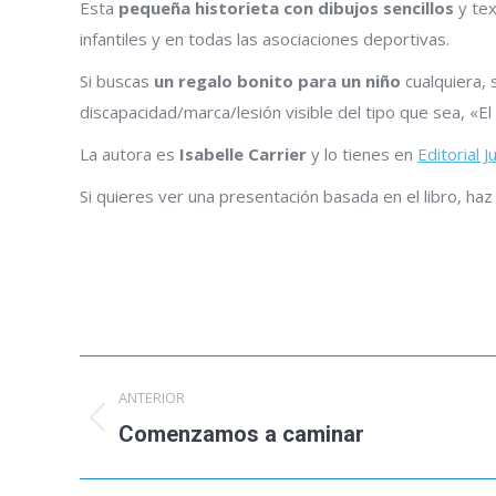
Esta
pequeña historieta con dibujos sencillos
y tex
infantiles y en todas las asociaciones deportivas.
Si buscas
un regalo bonito para un niño
cualquiera, 
discapacidad/marca/lesión visible del tipo que sea, «El
La autora es
Isabelle Carrier
y lo tienes en
Editorial 
Si quieres ver una presentación basada en el libro, haz 
Navegación
ANTERIOR
entre
Comenzamos a caminar
Publicación
anterior:
publicaciones