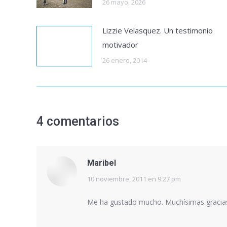
26 mayo, 2026
Lizzie Velasquez. Un testimonio
motivador
26 enero, 2014
4 comentarios
Maribel
10 noviembre, 2011 en 9:27 pm
dice:
Me ha gustado mucho. Muchísimas gracia