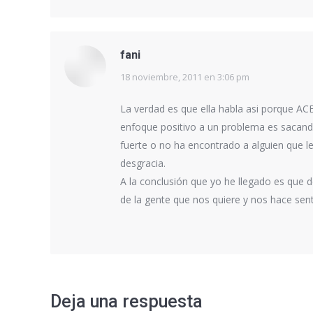
fani
18 noviembre, 2011 en 3:06 pm
dice:
La verdad es que ella habla asi porque ACEP
enfoque positivo a un problema es sacando
fuerte o no ha encontrado a alguien que l
desgracia.
A la conclusión que yo he llegado es que 
de la gente que nos quiere y nos hace sentir
Deja una respuesta