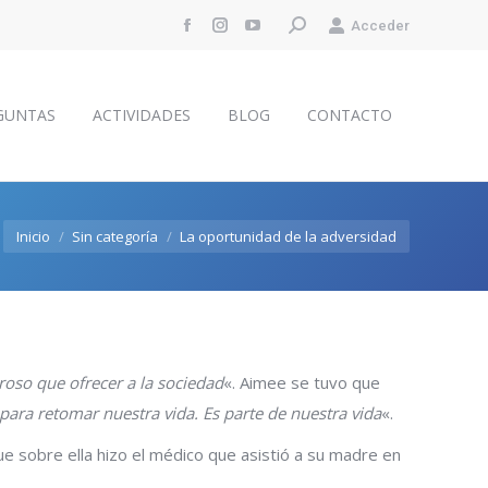
Buscar:
Acceder
Facebook
Instagram
YouTube
GUNTAS
ACTIVIDADES
BLOG
CONTACTO
page
page
page
opens
opens
opens
GUNTAS
ACTIVIDADES
BLOG
CONTACTO
in
in
in
new
new
new
window
window
window
Estás aquí:
Inicio
Sin categoría
La oportunidad de la adversidad
oso que ofrecer a la sociedad
«. Aimee se tuvo que
ara retomar nuestra vida. Es parte de nuestra vida
«.
e sobre ella hizo el médico que asistió a su madre en