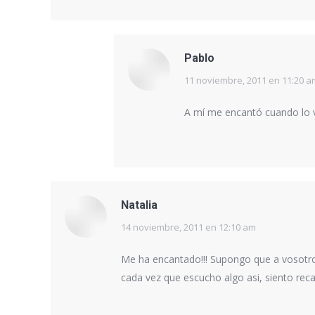
Pablo
11 noviembre, 2011 en 11:20 a
dice:
A mí me encantó cuando lo v
Natalia
14 noviembre, 2011 en 12:10 am
dice:
Me ha encantado!!! Supongo que a vosotro
cada vez que escucho algo asi, siento recarg