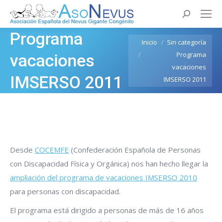
Buscar:
Programa
Estás aquí:
Inicio
Sin categoría
Programa
vacaciones
vacaciones
IMSERSO 2011
IMSERSO 2011
Desde
COCEMFE
(Confederación Española de Personas
con Discapacidad Física y Orgánica) nos han hecho llegar la
ampliación del programa de vacaciones IMSERSO 2010
para personas con discapacidad.
El programa está dirigido a personas de más de 16 años