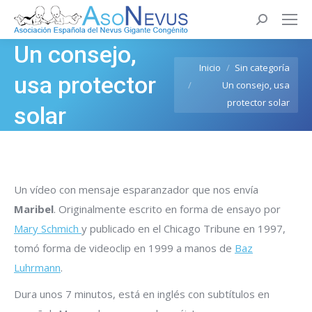
Buscar:
Un consejo,
Estás aquí:
Inicio
Sin categoría
usa protector
Un consejo, usa
protector solar
solar
Un vídeo con mensaje esparanzador que nos envía
Maribel
. Originalmente escrito en forma de ensayo por
Mary Schmich
y publicado en el Chicago Tribune en 1997,
tomó forma de videoclip en 1999 a manos de
Baz
Luhrmann
.
Dura unos 7 minutos, está en inglés con subtítulos en