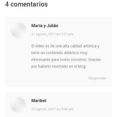
4 comentarios
María y Julián
21 agosto, 2011 en 7:31 pm
dice:
El vídeo es de una alta calidad artística y
tiene un contenido didáctico muy
interesante para todos nosotros. Gracias
por haberlo insertado en el blog.
Responder
Maribel
23 agosto, 2011 en 9:44 am
dice: