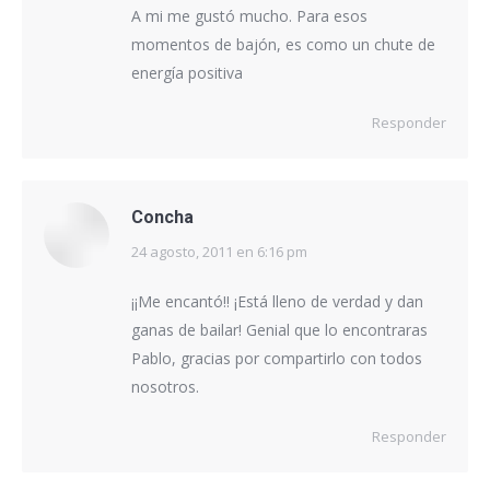
A mi me gustó mucho. Para esos
momentos de bajón, es como un chute de
energía positiva
Responder
Concha
24 agosto, 2011 en 6:16 pm
dice:
¡¡Me encantó!! ¡Está lleno de verdad y dan
ganas de bailar! Genial que lo encontraras
Pablo, gracias por compartirlo con todos
nosotros.
Responder