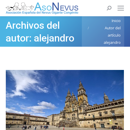
Buscar:
Estás aquí:
Inicio
Archivos del
Autor del
autor:
alejandro
artículo
alejandro