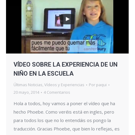
VÍDEO SOBRE LA EXPERIENCIA DE UN
NIÑO EN LA ESCUELA
Últimas Noticias
,
Vídeos y Experiencias
Por
paqui
20 mayo, 2014
4 Comentarios
Hola a todos, hoy vamos a poner el vídeo que ha
hecho Phoebe. Como veréis está en ingles, pero
para todos los que no lo entendáis os pongo la
traducción. Gracias Phoebe, que bien lo reflejas, es